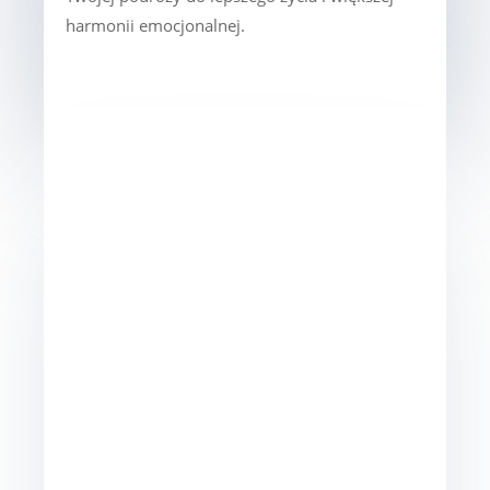
harmonii emocjonalnej.
Problemy w obszarze
seksualności
Obszar seksualności może być źródłem
wielu zawirowań i frustracji. Często
towarzyszą mu trudności, z którymi
warto się zmierzyć. Dzięki pracy
terapeutycznej możemy razem odkryć
korzenie problemów i znaleźć sposoby
na budowanie satysfakcjonującej
intymności.