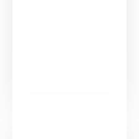
nastroju
Zaburzenia nastroju, w tym depresja,
mogą być ogromnie ciężkim
doświadczeniem, które wpływa na
różne obszary życia. Nie bagatelizuj
swoich uczuć i emocji ani nie próbuj
ich tłumić. Jestem tutaj, aby Cię
wesprzeć w procesie leczenia i
przywracania równowagi emocjonalnej.
Zaburzenia lękowe
Zaburzenia lękowe mogą ograniczać
naszą codzienność i sprawiać, że